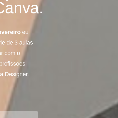
Canva.
fevereiro
eu
ie de 3 aulas
ar com o
profissões
ia Designer.