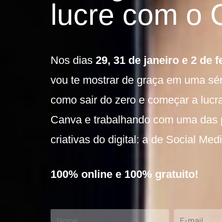
lucre com o 
Nos dias
29, 31 de janeiro e 2 de 
vou te mostrar de graça em uma sér
como sair do zero e começar a lucr
Canva e trabalhando com uma das 
criativas do digital: a de Social Med
100% online e 100% gratuito!