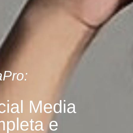
Pro:
ial Media
pleta e